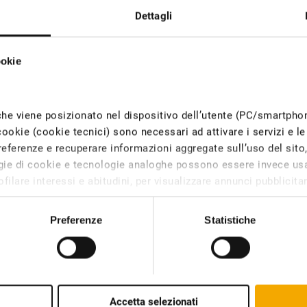
Dettagli
ookie
che viene posizionato nel dispositivo dell’utente (PC/smartph
cookie (cookie tecnici) sono necessari ad attivare i servizi e le 
eferenze e recuperare informazioni aggregate sull’uso del sito, c
logie di cookie e tecnologie analoghe possono essere invece usa
filare interessi e abitudini, per visualizzare annunci pubblicitari
iesto il consenso degli utenti, mentre i cookie di tracciamento 
l dispositivo solo con il consenso dell’utente.
Preferenze
Statistiche
tipi di cookie. Alcuni cookie sono collocati da servizi di terzi
 è possibile modificare o revocare il proprio consenso dalla 
Accetta selezionati