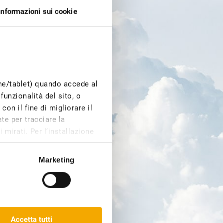
Informazioni sui cookie
one/tablet) quando accede al
funzionalità del sito, o
on il fine di migliorare il
te per tracciare la
 mirati. Per l’installazione
e di profilazione, invece,
Marketing
 che compaiono sulle nostre
Dichiarazione dei cookie sul
Accetta tutti