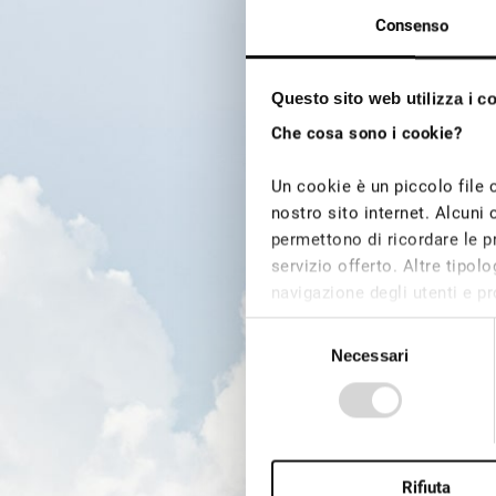
Consenso
Questo sito web utilizza i c
Che cosa sono i cookie?
Un cookie è un piccolo file 
nostro sito internet. Alcuni 
permettono di ricordare le pr
servizio offerto. Altre tipo
navigazione degli utenti e pro
dei cookie tecnici non è rich
Selezione
possono essere installati su
Necessari
del
consenso
Questo sito utilizza diversi 
pagine. In qualsiasi momento
nostro sito Web.
Rifiuta