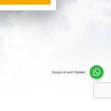
Bisogno di aiuto?
Scrivici