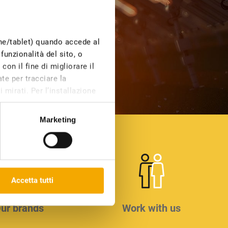
one/tablet) quando accede al
funzionalità del sito, o
on il fine di migliorare il
te per tracciare la
 mirati. Per l’installazione
e di profilazione, invece,
Marketing
 che compaiono sulle nostre
Dichiarazione dei cookie sul
Accetta tutti
ur brands
Work with us