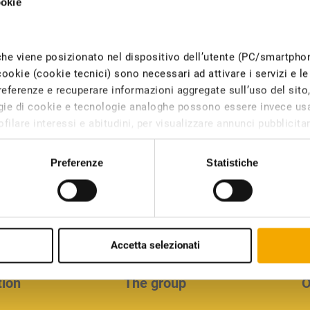
ookie
Download the
che viene posizionato nel dispositivo dell’utente (PC/smartph
cookie (cookie tecnici) sono necessari ad attivare i servizi e le 
company profile
eferenze e recuperare informazioni aggregate sull’uso del sito, c
logie di cookie e tecnologie analoghe possono essere invece usa
filare interessi e abitudini, per visualizzare annunci pubblicitari
iesto il consenso degli utenti, mentre i cookie di tracciamento 
l dispositivo solo con il consenso dell’utente.
Preferenze
Statistiche
tipi di cookie. Alcuni cookie sono collocati da servizi di terzi
 è possibile modificare o revocare il proprio consenso dalla 
Accetta selezionati
tion
The group
O