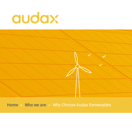
Home
»
Who we are
»
Why Choose Audax Renewables