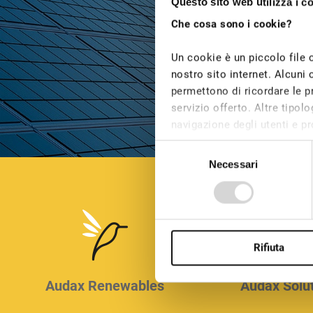
Questo sito web utilizza i c
Che cosa sono i cookie?
Un cookie è un piccolo file 
nostro sito internet. Alcuni 
permettono di ricordare le pr
servizio offerto. Altre tipo
navigazione degli utenti e pro
dei cookie tecnici non è rich
Selezione
possono essere installati su
Necessari
del
consenso
Questo sito utilizza diversi 
pagine. In qualsiasi momento
nostro sito Web.
Rifiuta
Audax Renewables
Audax Solu