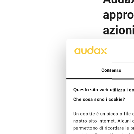
appro
azioni
Questo lunedì, 
stata l’occasio
negli ultimi 12 
Il presidente di
Consenso
2022; esse rigu
PMI del mercato
(Power Purcha
questo modello
Questo sito web utilizza i c
superamento de
Che cosa sono i cookie?
superiori a 1,
indebitamento n
Un cookie è un piccolo file 
Il Gruppo Auda
nostro sito internet. Alcuni 
rinnovabile i
permettono di ricordare le pr
dell’espansion