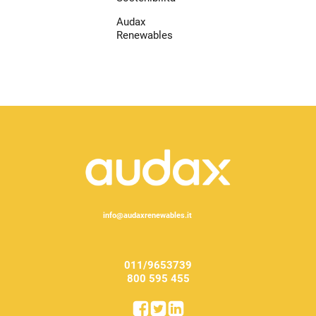
Audax
Renewables
info@audaxrenewables.it
011/9653739
800 595 455