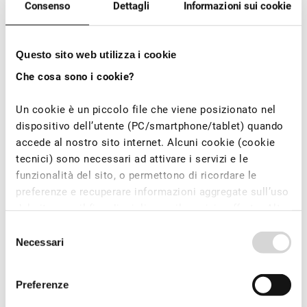
mondiale è
Consenso
Dettagli
Informazioni sui cookie
cresciuta
moderatamente,
passando
dal
16,7% nel 2015
Questo sito web utilizza i cookie
al 18,7% nel
Che cosa sono i cookie?
2021
. Nel 2022,
nell’Unione
Europea, la quota
Un cookie è un piccolo file che viene posizionato nel
di energie
dispositivo dell’utente (PC/smartphone/tablet) quando
rinnovabili nei
accede al nostro sito internet. Alcuni cookie (cookie
consumi
tecnici) sono necessari ad attivare i servizi e le
energetici ha
raggiunto il 23%,
funzionalità del sito, o permettono di ricordare le
con un
preferenze e recuperare informazioni aggregate sull’uso
incremento di 6
del sito, con il fine di migliorare il servizio offerto. Altre
punti percentuali
rispetto al 2013.
tipologie di cookie e tecnologie analoghe possono
Selezione
essere invece usate per tracciare la navigazione degli
Necessari
del
La transizione
utenti e profilare interessi e abitudini, per visualizzare
verso
consenso
un’economia
annunci pubblicitari mirati. Per l’installazione dei
Preferenze
decarbonizzata
,
cookie tecnici non è richiesto il consenso degli utenti,
guidata dagli
mentre i cookie di tracciamento e di profilazione,