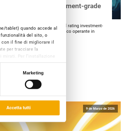
afferma il rating investment-grade
ax
ditizio EthiFinance ha riaffermato il rating investment-
one/tablet) quando accede al
 “BBB-” per
Audax
, gruppo energetico operante in
funzionalità del sito, o
on il fine di migliorare il
te per tracciare la
 mirati. Per l’installazione
e di profilazione, invece,
Marketing
 che compaiono sulle nostre
Dichiarazione dei cookie sul
Accetta tutti
9 de Marzo de 2026